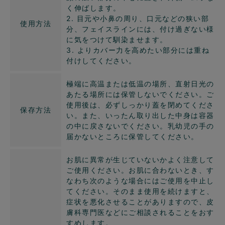
く伸ばします。
2. 目元や小鼻の周り、口元などの狭い部
使用方法
分、フェイスラインには、付け過ぎない様
に気をつけて馴染ませます。
3. よりカバー力を高めたい部分には重ね
付けしてください。
極端に高温または低温の場所、直射日光の
あたる場所には保管しないでください。ご
使用後は、必ずしっかり蓋を閉めてくださ
保存方法
い。また、いったん取り出した中身は容器
の中に戻さないでください。乳幼児の手の
届かないところに保管してください。
お肌に異常が生じていないかよく注意して
ご使用ください。お肌に合わないとき、す
なわち次のような場合にはご使用を中止し
てください。そのまま使用を続けますと、
症状を悪化させることがありますので、皮
膚科専門医などにご相談されることをおす
すめします。