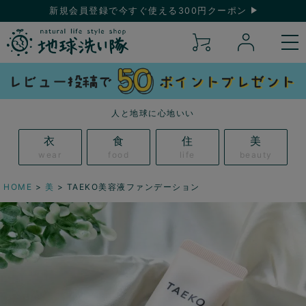
新規会員登録で今すぐ使える300円クーポン
人と地球に心地いい
衣
食
住
美
wear
food
life
beauty
HOME
美
TAEKO美容液ファンデーション