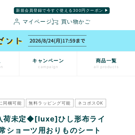
新規会員登録で今すぐ使える300円クーポン
マイページ
買い物かご
入
キャンペーン
商品一覧
on
campaign
all products
に同梱可能
無料ラッピング可能
ネコポスOK
荷未定◆[luxe]ひし形布ライ
通常ショーツ用おりものシート