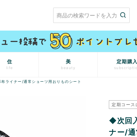
住
美
定期購
life
beauty
subscripti
し形布ライナー/通常ショーツ用おりものシート
定期コース
◆次回入
ナー/