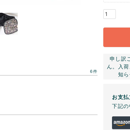
申し訳
ん。入荷
6
知ら
お支払
下記の