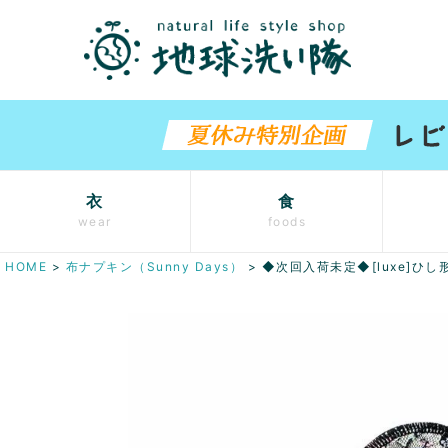
衣
食
wear
foods
HOME
布ナプキン（Sunny Days）
◆次回入荷未定◆[luxe]ひ