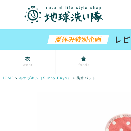
衣
食
wear
foods
HOME
布ナプキン（Sunny Days）
防水パッド