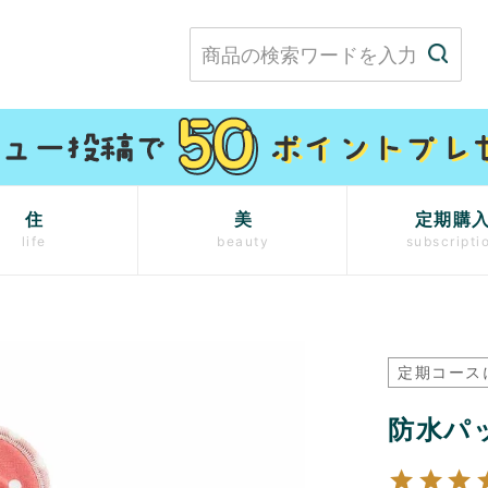
住
美
定期購
life
beauty
subscripti
定期コース
防水パ