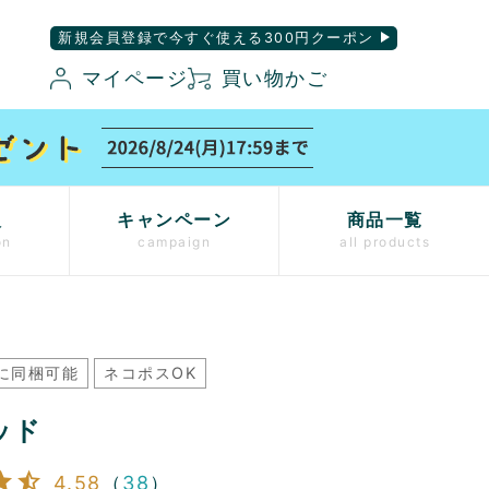
新規会員登録で今すぐ使える300円クーポン
マイページ
買い物かご
入
キャンペーン
商品一覧
on
campaign
all products
に同梱可能
ネコポスOK
ッド
4.58
（
38
）