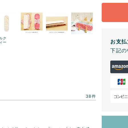
ルク
お支払
ィー
下記の
38