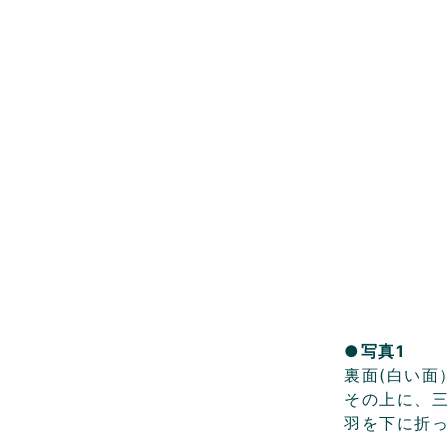
●写真1
裏面(白い面
その上に、
羽を下に折