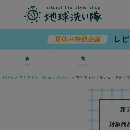
衣
食
wear
foods
HOME
布ナプキン（Sunny Days）
布ナプキン【多い日・昼用】