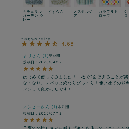
ナチュラル
すずらん
ノスタルジ
カラフルド
シ
ガーデン(グ
ア
ロップ
ロ
レー)
4.66
まり
1
非公開
投稿日
2026/04/17
はじめて使ってみました！一枚で2面使えることが
なくなり、スパッと終わりびっくり！使い捨ての罪
ンジして良かったです！
ノンピー
1
非公開
投稿日
2025/07/12
子育ての忙しさから紙ナプキンを使っていましたが