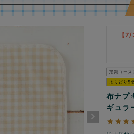
【7
定期コース
よりどり5個
布ナプ
ギュラ