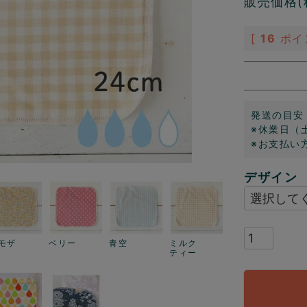
販売価格(
[
16
ポイ
発送の目安
※休業日（
※お支払い
デザイン
モザ
ベリー
青空
ミルク
ティー