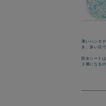
薄いハンカ
き、多い日
防水シート
３層になる