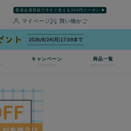
新規会員登録で今すぐ使える300円クーポン
マイページ
買い物かご
入
キャンペーン
商品一覧
on
campaign
all products