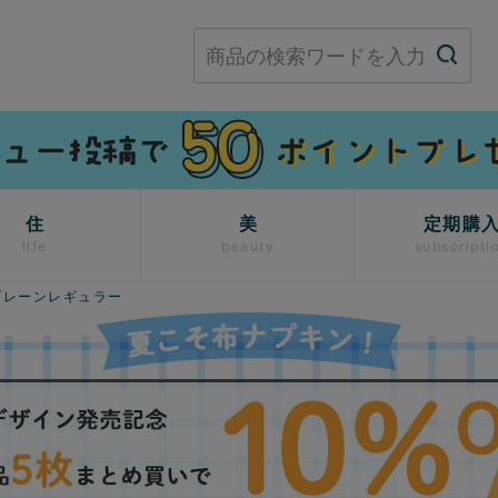
住
美
定期購
life
beauty
subscripti
プレーンレギュラー