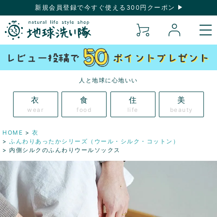
新規会員登録で今すぐ使える300円クーポン
人と地球に心地いい
衣
食
住
美
wear
food
life
beauty
HOME
衣
ふんわりあったかシリーズ（ウール・シルク・コットン）
内側シルクのふんわりウールソックス