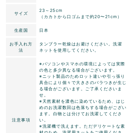
23～25cm
サイズ
（カカトから口ゴムまで約20〜21cm）
生産国
日本
お手入れ方
タンブラー乾燥はお避けください。洗濯
法
ネットを使用してください。
※パソコンやスマホの環境によっては実際
の色と多少異なる場合がございます。
※ニット製品のためロット違いや引っ張り
具合により個々で大きさのバラつきが生じ
る場合がございます。ご了承くださいま
せ。
※天然素材を濃色に染めているため、はじ
めのお洗濯数回は色落ちする場合がござい
ます。白物とは分けてお洗濯してくださ
注意事項
い。
※洗濯機で洗えます。ただデリケートな素
材のため、洗濯用ネットをご使用くださ