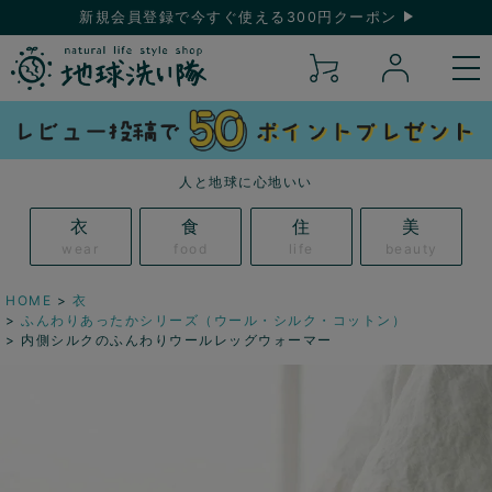
新規会員登録で今すぐ使える300円クーポン
人と地球に心地いい
衣
食
住
美
wear
food
life
beauty
HOME
衣
ふんわりあったかシリーズ（ウール・シルク・コットン）
内側シルクのふんわりウールレッグウォーマー