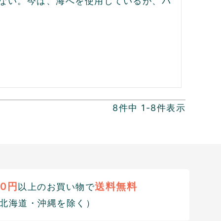
ない。今は、海へを使用しているが、バ
8
件中
1
-
8
件表示
00円
送料無料
以上のお買い物で
北海道・沖縄を除く）