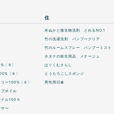
住
米ぬかと微生物洗剤 とれるNO.1
竹の洗濯洗剤 バンブークリア
竹のルームスプレー バンブーミスト
ホタテの衛生用品 メナージュ
0%〔９〕
はぐくむさらし
00%〔８〕
とうもろこしスポンジ
リー100%〔６〕
男性用日傘
ップオイル
イル100％
ーサー