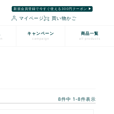
新規会員登録で今すぐ使える300円クーポン
マイページ
買い物かご
入
キャンペーン
商品一覧
on
campaign
all products
8
件中
1
-
8
件表示