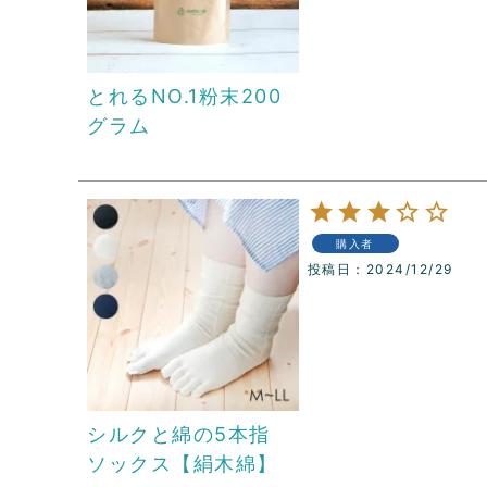
とれるNO.1粉末200
グラム
購入者
投稿日
2024/12/29
シルクと綿の5本指
ソックス【絹木綿】