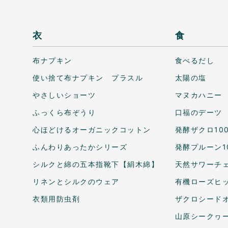
衣
食
布ナプキン
食べるだし
使い捨て布ナプキン プラスル
太陽の塩
やさしいショーツ
マヌカハニー
ふっくら布ぞうり
口福のデーツ
心ほどけるオーガニックコットン
発酵ザクロ10
ふんわりあったかシリーズ
発酵プルーン1
シルクと綿の五本指靴下【絹木綿】
天然サワーチェ
リネンとシルクのウェア
有機ローズヒ
衣類用防虫剤
ザクロシードオ
山原シークヮ