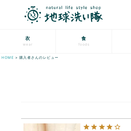
衣
食
wear
foods
HOME
購入者さんのレビュー