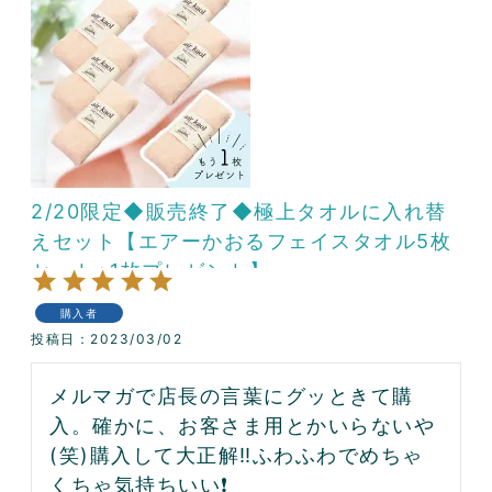
2/20限定◆販売終了◆極上タオルに入れ替
えセット【エアーかおるフェイスタオル5枚
セット+1枚プレゼント】
購入者
投稿日
2023/03/02
メルマガで店長の言葉にグッときて購
入。確かに、お客さま用とかいらないや
(笑)購入して大正解‼️ふわふわでめちゃ
くちゃ気持ちいい❗