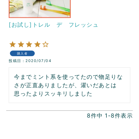
[お試し]トレル デ フレッシュ
購入者
投稿日
2020/07/04
今までミント系を使ってたので物足りな
さが正直ありましたが、濯いだあとは
思ったよりスッキリしました
8
件中
1
-
8
件表示