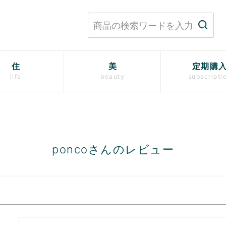
住
美
定期購
life
beauty
subscripti
poncoさんのレビュー