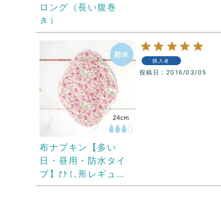
ロング（長い腹巻
き）
購入者
投稿日
2016/03/05
布ナプキン【多い
日・昼用・防水タイ
プ】ひし形レギュ
ラー