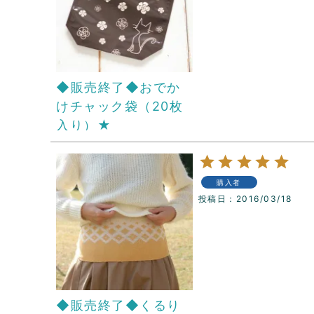
◆販売終了◆おでか
けチャック袋（20枚
入り）★
購入者
投稿日
2016/03/18
◆販売終了◆くるり