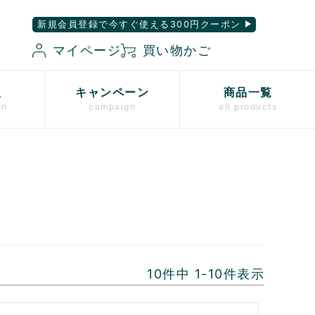
新規会員登録で今すぐ使える300円クーポン
マイページ
買い物かご
入
キャンペーン
商品一覧
on
campaign
all products
10
件中
1
-
10
件表示