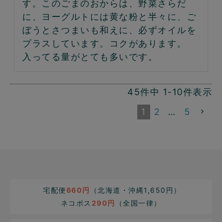
す。このごまのおからは、野菜さらだ
に、ヨーグルトには黄な粉と半々に、ご
ぼうとさつまいも和えに、必ずオイルを
プラスしています。コクがあります。
入ってる量がとても多いです。
45
件中
1
-
10
件表示
1
2
…
5
宅配便
660円
（北海道・沖縄1,650円）
ネコポス
290円
（全国一律）