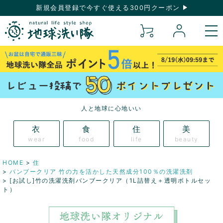
新規会員登録で今すぐ使える300円クーポン
人と地球に心地いい
衣
食
住
美
wear
food
life
beauty
HOME
住
バンブークリア 竹の力を活かした天然成分100％の洗濯洗剤
[お試し]竹の洗濯洗剤バンブークリア（1L詰替え＋透明ボトルセッ
ト）