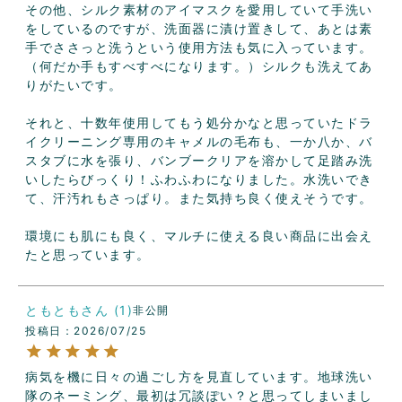
その他、シルク素材のアイマスクを愛用していて手洗い
をしているのですが、洗面器に漬け置きして、あとは素
手でささっと洗うという使用方法も気に入っています。
（何だか手もすべすべになります。）シルクも洗えてあ
りがたいです。

それと、十数年使用してもう処分かなと思っていたドラ
イクリーニング専用のキャメルの毛布も、一か八か、バ
スタブに水を張り、バンブークリアを溶かして足踏み洗
いしたらびっくり！ふわふわになりました。水洗いでき
て、汗汚れもさっぱり。また気持ち良く使えそうです。

環境にも肌にも良く、マルチに使える良い商品に出会え
たと思っています。
ともとも
1
非公開
投稿日
2026/07/25
病気を機に日々の過ごし方を見直しています。地球洗い
隊のネーミング、最初は冗談ぽい？と思ってしまいまし