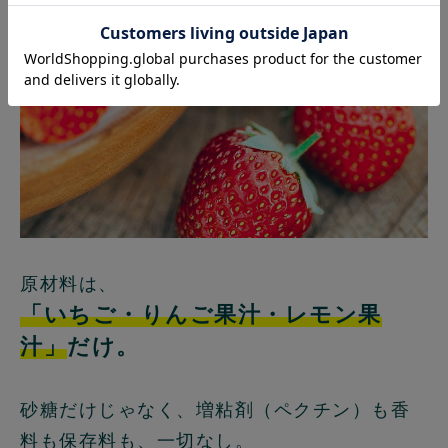
原材料は、
「いちご・りんご果汁・レモン果
汁」
だけ。
砂糖だけじゃなく、増粘剤（ペクチン）も香
料も保存料も、一切なし。