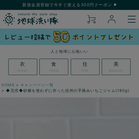
新規会員登録で今すぐ使える300円クーポン
人と地球に心地いい
衣
食
住
美
wear
food
life
beauty
HOME
キャンペーン一覧
◆完売◆砂糖を使わずに作った信州の手摘みいちごジャム(180g)