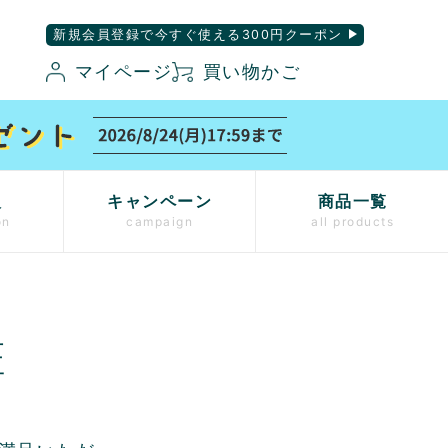
新規会員登録で今すぐ使える300円クーポン
マイページ
買い物かご
入
キャンペーン
商品一覧
on
campaign
all products
証