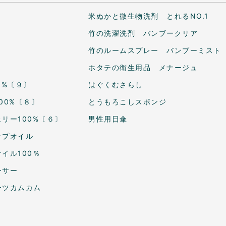
米ぬかと微生物洗剤 とれるNO.1
竹の洗濯洗剤 バンブークリア
竹のルームスプレー バンブーミスト
ホタテの衛生用品 メナージュ
0%〔９〕
はぐくむさらし
00%〔８〕
とうもろこしスポンジ
リー100%〔６〕
男性用日傘
ップオイル
イル100％
ーサー
ーツカムカム