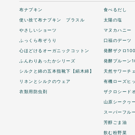
布ナプキン
食べるだし
使い捨て布ナプキン プラスル
太陽の塩
やさしいショーツ
マヌカハニー
ふっくら布ぞうり
口福のデーツ
心ほどけるオーガニックコットン
発酵ザクロ10
ふんわりあったかシリーズ
発酵プルーン1
シルクと綿の五本指靴下【絹木綿】
天然サワーチェ
リネンとシルクのウェア
有機ローズヒ
衣類用防虫剤
ザクロシードオ
山原シークヮ
スーパーフル
芳醇ごま油
飲む粉野菜