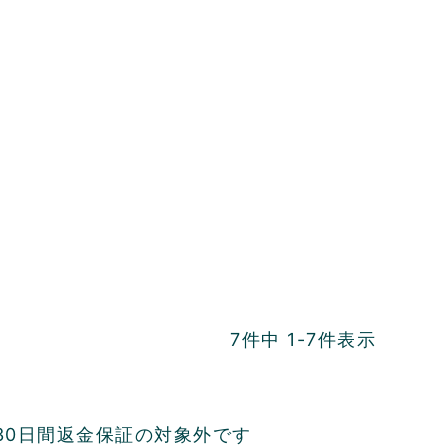
7
件中
1
-
7
件表示
30日間返金保証の対象外です