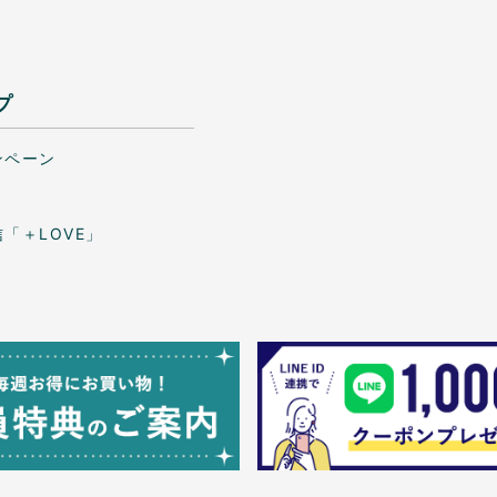
プ
ンペーン
「＋LOVE」