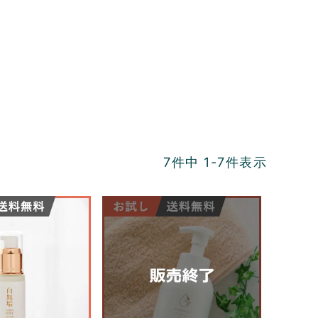
7
件中
1
-
7
件表示