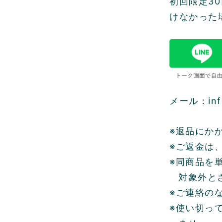
初回限定3
けなかった
メール：info
※返品にか
※ご返金は
※同商品を
対象外と
※ご連絡の
※使い切っ