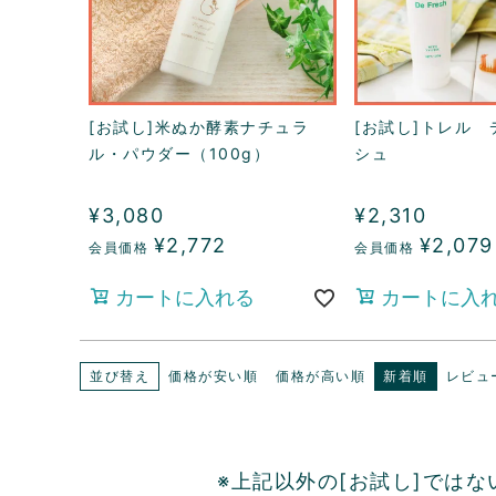
[お試し]米ぬか酵素ナチュラ
[お試し]トレル 
ル・パウダー（100g）
シュ
¥
3,080
¥
2,310
¥
2,772
¥
2,079
カートに入れる
カートに入
並び替え
価格が安い順
価格が高い順
新着順
レビュ
※上記以外の[お試し]では