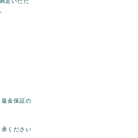
満足いただ
い。
、返金保証の
了承ください