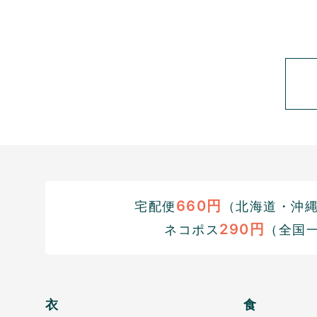
660円
宅配便
（北海道・沖縄1
290円
ネコポス
（全国
衣
食