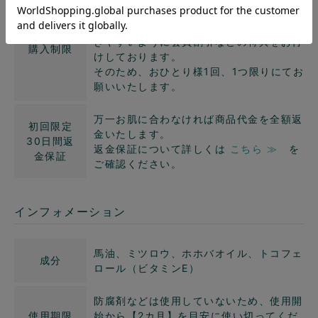
おひとり様1回、1つ限り
すべての方にお気軽にお得にお試しいただ
きやすいように会員割引などの特典をお付
購入制限
けしております。
そのため、おひとり様1回、1つ限りにてお
願いいたします。
万一お肌に合わなければ商品代金を全額返
初回限定
金いたします。
30日間返
返金保証について詳しくは
こちら ≫
を
金保証
ご確認ください。
インフォメーション
馬油、ミツロウ、ホホバオイル、トコフェ
成分
ロール（ビタミンE）
防腐剤などは使用していないため、使用開
使用期限
始から【2カ月】を目安に使い切ってくだ