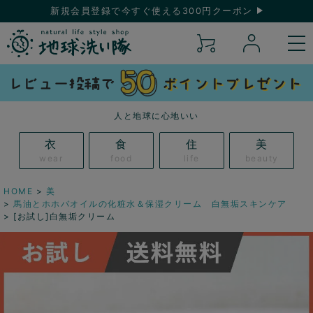
新規会員登録で今すぐ使える300円クーポン
人と地球に心地いい
衣
食
住
美
wear
food
life
beauty
HOME
美
馬油とホホバオイルの化粧水＆保湿クリーム 白無垢スキンケア
[お試し]白無垢クリーム