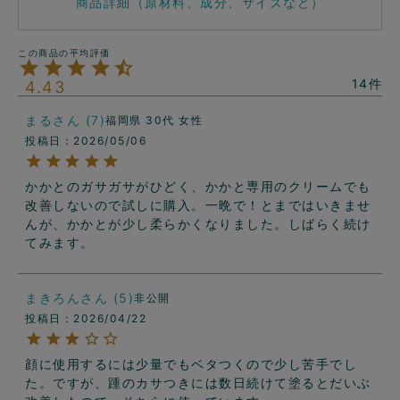
商品詳細（原材料、成分、サイズなど）
14
4.43
まる
7
福岡県
30代
女性
投稿日
2026/05/06
かかとのガサガサがひどく、かかと専用のクリームでも
改善しないので試しに購入。一晩で！とまではいきませ
んが、かかとが少し柔らかくなりました。しばらく続け
てみます。
まきろん
5
非公開
投稿日
2026/04/22
顔に使用するには少量でもベタつくので少し苦手でし
た。ですが、踵のカサつきには数日続けて塗るとだいぶ