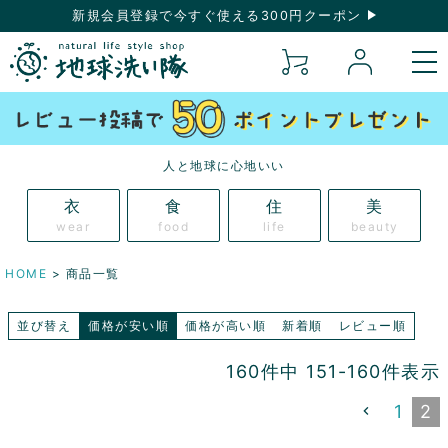
新規会員登録で今すぐ使える300円クーポン
人と地球に心地いい
衣
食
住
美
wear
food
life
beauty
HOME
商品一覧
並び替え
価格が安い順
価格が高い順
新着順
レビュー順
160
件中
151
-
160
件表示
1
2