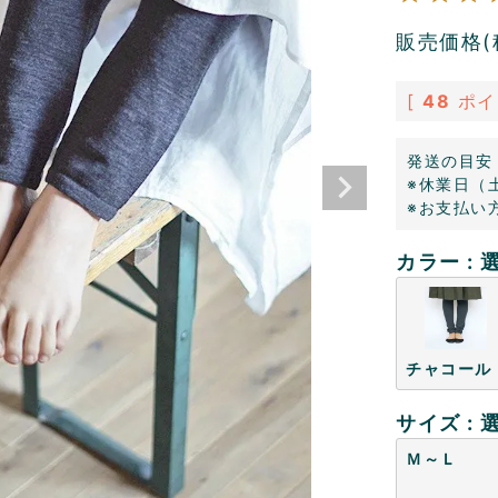
販売価格(
[
48
ポイ
発送の目安
※休業日（
※お支払い
カラー
チャコール
サイズ
Ｍ～Ｌ