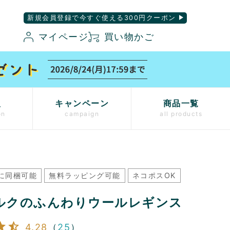
新規会員登録で今すぐ使える300円クーポン
マイページ
買い物かご
入
キャンペーン
商品一覧
on
campaign
all products
に同梱可能
無料ラッピング可能
ネコポスOK
ルクのふんわりウールレギンス
4.28
（
25
）