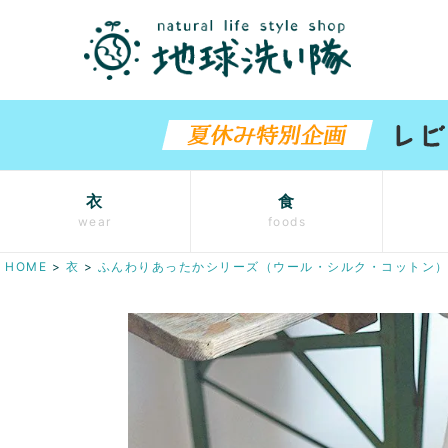
衣
食
wear
foods
HOME
衣
ふんわりあったかシリーズ（ウール・シルク・コットン