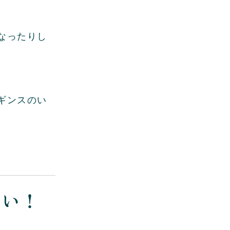
なったりし
ギンスのい
くい！