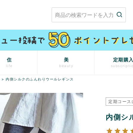
住
美
定期購
life
beauty
subscripti
）
内側シルクのふんわりウールレギンス
定期コース
内側シ