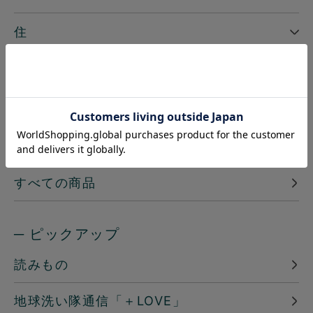
住
美
定期購入【いつでも10%オフ】
開催中のキャンペーン
すべての商品
─ ピックアップ
読みもの
地球洗い隊通信「＋LOVE」