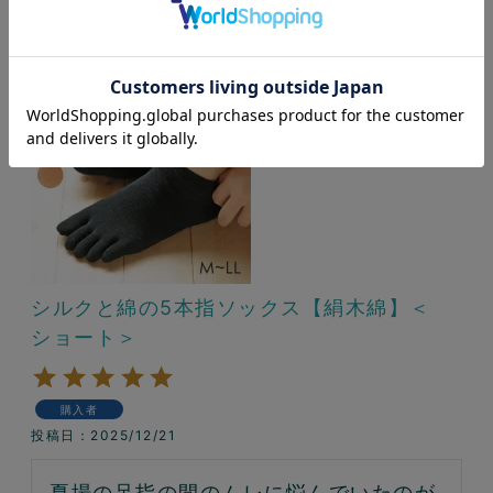
シルクと綿の5本指ソックス【絹木綿】＜
ショート＞
購入者
投稿日
2025/12/21
夏場の足指の間のムレに悩んでいたのが