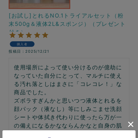
[お試し]とれるNO.1トライアルセット（粉
末500g＆液体2L&スポンジ）（プレゼント
付き）
購入者
投稿日
2025/12/21
使用場所によって使い分けるのが億劫に
なっていた自分にとって、マルチに使え
る汚れ落としはまさに「コレコレ！」な
商品でした。

ズボラすぎんかと思いつつ液体とれるを
顔パック（液なし）等にしみこませ洗顔
シートや体拭き代わりに使ったら万が一
の備えになるかなならんかなと自身の肌
と相談中…。いい品と出会えました。