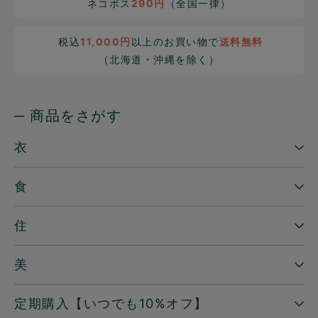
ネコポス
290円
（全国一律）
税込
11,000円
以上のお買い物で
送料無料
（北海道・沖縄を除く）
─ 商品をさがす
衣
食
住
美
定期購入【いつでも10%オフ】