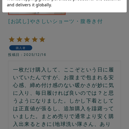
[お試し]やさしいショーツ・腹巻き付
購入者
投稿日
2025/12/16
一枚だけ購入して、ここぞという日に履
いていたんですが、お腹まで包まれる安
心感、締め付け感のない暖かさが妙に気
に入り、毎日履ければ良いのでは？と思
うようになりました。しかし下着として
は正直値が張るし、追加購入を躊躇って
いました。まとめ売りで通常より安く購
入出来るときに(地球洗い隊さん、あり