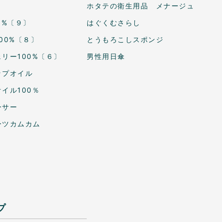
ホタテの衛生用品 メナージュ
0%〔９〕
はぐくむさらし
00%〔８〕
とうもろこしスポンジ
リー100%〔６〕
男性用日傘
ップオイル
イル100％
ーサー
ーツカムカム
プ