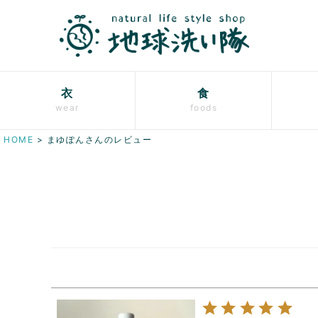
衣
食
wear
foods
HOME
まゆぽんさんのレビュー