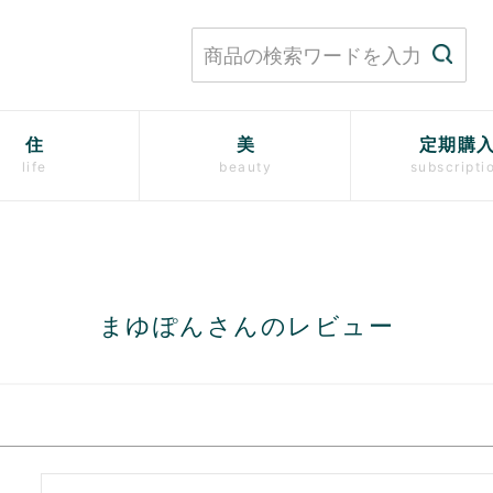
住
美
定期購
life
beauty
subscripti
まゆぽんさんのレビュー