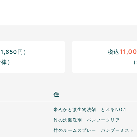
11,0
,650円）
税込
一律）
（
住
米ぬかと微生物洗剤 とれるNO.1
竹の洗濯洗剤 バンブークリア
竹のルームスプレー バンブーミスト