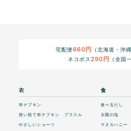
660円
宅配便
（北海道・沖縄1
290円
ネコポス
（全国
衣
食
布ナプキン
食べるだし
使い捨て布ナプキン プラスル
太陽の塩
やさしいショーツ
マヌカハニー