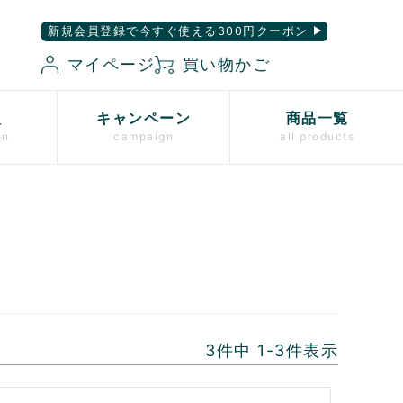
新規会員登録で今すぐ使える300円クーポン
マイページ
買い物かご
入
キャンペーン
商品一覧
on
campaign
all products
3
件中
1
-
3
件表示