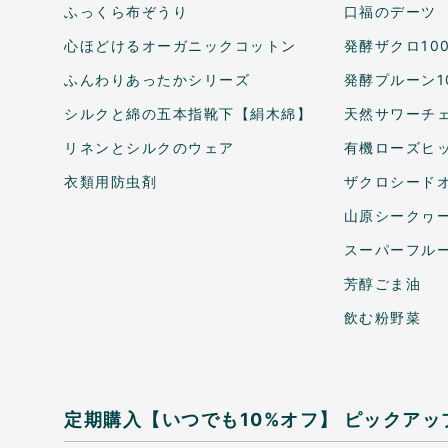
ふっくら布ぞうり
口福のデーツ
心ほどけるオーガニックコットン
発酵ザクロ10
ふんわりあったかシリーズ
発酵プルーン1
シルクと綿の五本指靴下【絹木綿】
天然サワーチェ
リネンとシルクのウェア
有機ローズヒ
衣類用防虫剤
ザクロシードオ
山原シークヮ
スーパーフル
芳醇ごま油
飲む粉野菜
定期購入【いつでも10%オフ】
ピックアッ