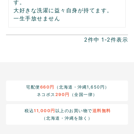
す。

大好きな洗濯に益々自身が持てます。

一生手放せません
2
件中
1
-
2
件表示
宅配便
660円
（北海道・沖縄1,650円）
ネコポス
290円
（全国一律）
税込
11,000円
以上のお買い物で
送料無料
（北海道・沖縄を除く）