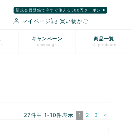
新規会員登録で今すぐ使える300円クーポン
マイページ
買い物かご
入
キャンペーン
商品一覧
on
campaign
all products
27
件中
1
-
10
件表示
1
2
3