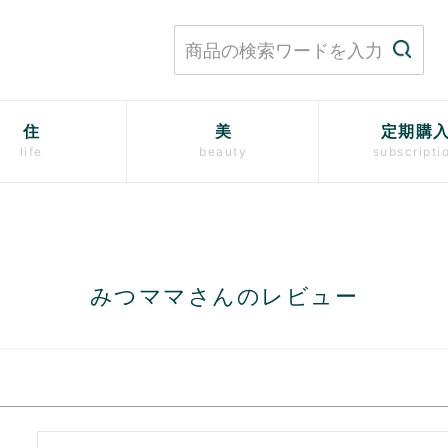
住
美
定期購
life
beauty
subscripti
みつママさんのレビュー