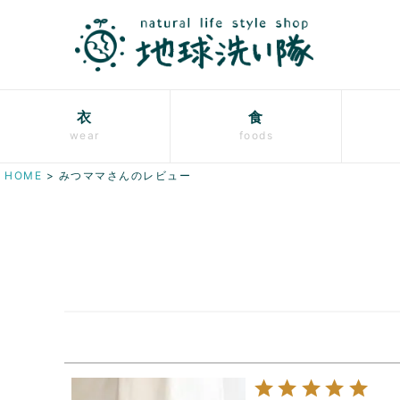
衣
食
wear
foods
HOME
みつママさんのレビュー