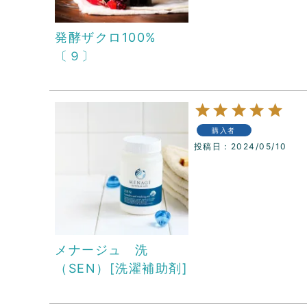
発酵ザクロ100%
〔９〕
購入者
投稿日
2024/05/10
メナージュ 洗
（SEN）[洗濯補助剤]