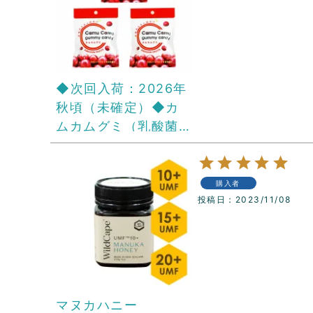
◆次回入荷：2026年
秋頃（未確定）◆カ
ムカムグミ（乳酸菌
配合）（42g×3袋）
購入者
投稿日
2023/11/08
マヌカハニー