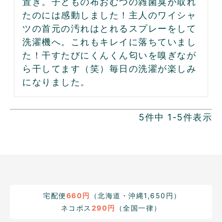
置き。子どもの布おむつの雑菌臭が取れ
たのには感動しました！主人のワイシャ
ツの首元の汚れはとれるスプレーをして
洗濯機へ。これもキレイに落ちていまし
た！干すたびにくんくん匂いを嗅ぎなが
ら干してます（笑）毎日の洗濯が楽しみ
になりました。
5
件中
1
-
5
件表示
宅配便
660円
（北海道・沖縄1,650円）
ネコポス
290円
（全国一律）