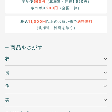
宅配便
660円
（北海道・沖縄1,650円）
ネコポス
290円
（全国一律）
税込
11,000円
以上のお買い物で
送料無料
（北海道・沖縄を除く）
─ 商品をさがす
衣
食
住
美