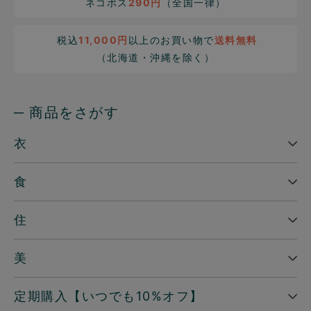
ネコポス
290円
（全国一律）
税込
11,000円
以上のお買い物で
送料無料
（北海道・沖縄を除く）
─ 商品をさがす
衣
食
住
美
定期購入【いつでも10%オフ】