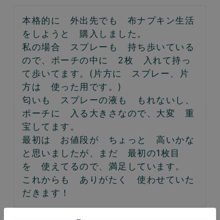
本格的に　外出先でも　布ナプキン生活
をしようと　購入しました。

私の場合　スプレーも　持ち歩いている
ので、ポーチの中に　2枚　入れて持っ
て歩いてます。(片方に　スプレー、片
方は　使った用です。)

匂いも　スプレーの液も　もれないし、
ポーチに　入る大きさなので、大変　重
宝してます。

最初は　お値段が　ちょっと　高いかな
と思いましたが、まだ　最初の1枚目
を　使えてるので、満足しています。

これからも　ありがたく　使わせていた
だきます！