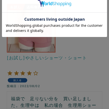
[お試し]やさしいショーツ・ショート
購入者
投稿日
2022/08/02
福袋で　足りない分を　買い足しまし
た。生理中は　私の場合　生理用ショー