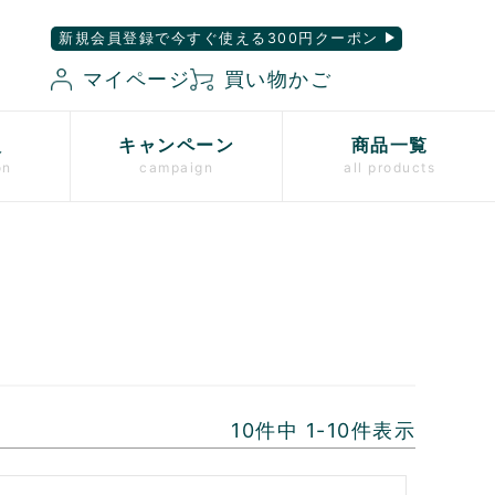
新規会員登録で今すぐ使える300円クーポン
マイページ
買い物かご
入
キャンペーン
商品一覧
on
campaign
all products
10
件中
1
-
10
件表示