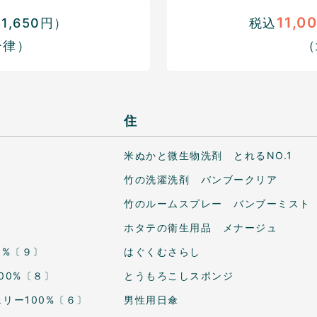
11,0
,650円）
税込
一律）
（
住
米ぬかと微生物洗剤 とれるNO.1
竹の洗濯洗剤 バンブークリア
竹のルームスプレー バンブーミスト
ホタテの衛生用品 メナージュ
0%〔９〕
はぐくむさらし
00%〔８〕
とうもろこしスポンジ
リー100%〔６〕
男性用日傘