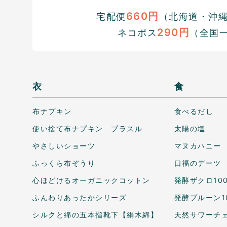
660円
宅配便
（北海道・沖縄1
290円
ネコポス
（全国
衣
食
布ナプキン
食べるだし
使い捨て布ナプキン プラスル
太陽の塩
やさしいショーツ
マヌカハニー
ふっくら布ぞうり
口福のデーツ
心ほどけるオーガニックコットン
発酵ザクロ10
ふんわりあったかシリーズ
発酵プルーン1
シルクと綿の五本指靴下【絹木綿】
天然サワーチェ