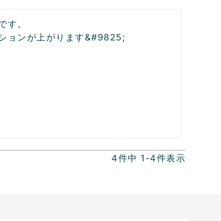
す。

ョンが上がります&#9825;
4
件中
1
-
4
件表示