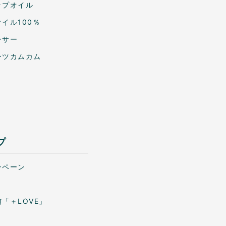
ップオイル
イル100％
ーサー
ーツカムカム
プ
ンペーン
「＋LOVE」