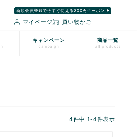
新規会員登録で今すぐ使える300円クーポン
マイページ
買い物かご
入
キャンペーン
商品一覧
on
campaign
all products
4
件中
1
-
4
件表示