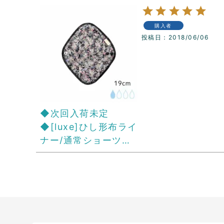
購入者
投稿日
2018/06/06
◆次回入荷未定
◆[luxe]ひし形布ライ
ナー/通常ショーツ用
おりものシート