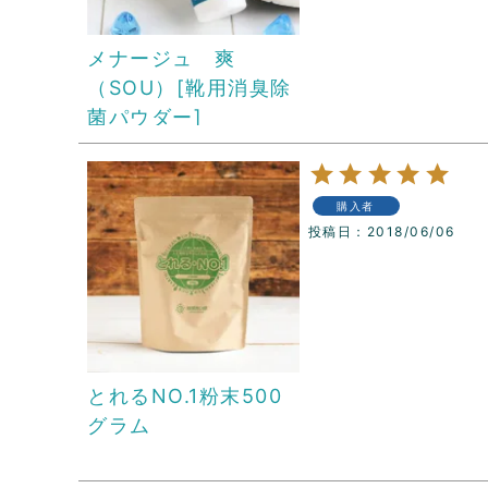
メナージュ 爽
（SOU）[靴用消臭除
菌パウダー]
購入者
投稿日
2018/06/06
とれるNO.1粉末500
グラム