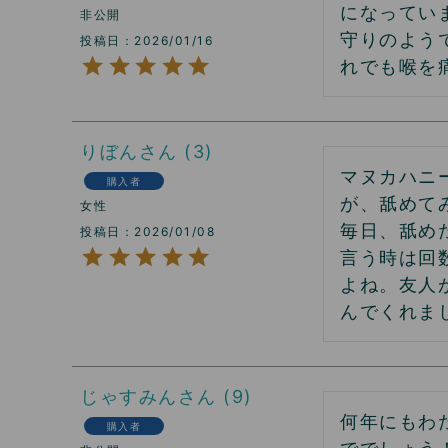
になってい
非公開
守りのよう
投稿日
2026/01/16
れでも喉を
りぼん
3
マヌカハニ
購入者
が、舐めて
女性
毎日、舐め
投稿日
2026/01/08
言う時は回
よね。友人
んでくれま
じゃすみん
9
何年にもわ
購入者