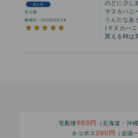
のどに少し
購入者
マヌカハニ
非公開
うんだなあと
投稿日
2025/08/18
(マヌカハ
買える時は
660円
宅配便
（北海道・沖縄1
290円
ネコポス
（全国