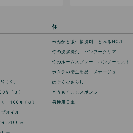
住
米ぬかと微生物洗剤 とれるNO.1
竹の洗濯洗剤 バンブークリア
竹のルームスプレー バンブーミスト
ホタテの衛生用品 メナージュ
0%〔９〕
はぐくむさらし
00%〔８〕
とうもろこしスポンジ
リー100%〔６〕
男性用日傘
ップオイル
イル100％
ーサー