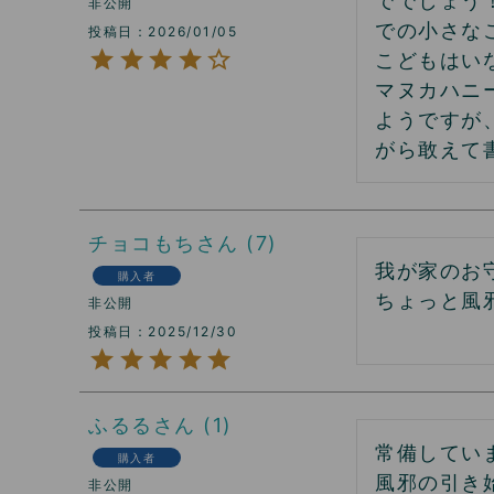
ででしょう
非公開
での小さな
投稿日
2026/01/05
こどもはい
マヌカハニ
ようですが
がら敢えて
チョコもち
7
我が家のお守
購入者
ちょっと風
非公開
投稿日
2025/12/30
ふるる
1
常備していま
購入者
風邪の引き
非公開