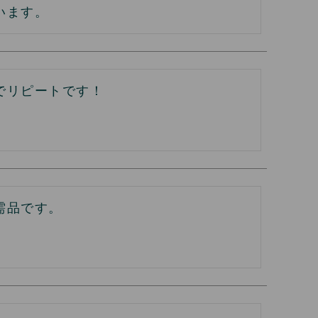
います。
でリピートです！
需品です。