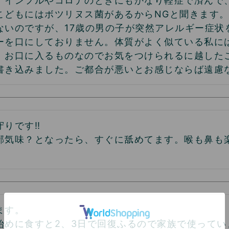
！インフルやコロナのときにもかなり軽症で済んで
こどもにはボツリヌス菌があるからNGと聞きます。
ないのですが、17歳の男の子が突然アレルギー症状
ーを口にしておりません。体質がよく似ている私に
、お口に入るものなのでお気をつけられるに越した
書き込みました。ご都合が悪いとお感じならば遠慮
りです‼︎

邪気味？となったら、すぐに舐めてます。喉も鼻も
す。

始めに食すと2、3日で回復ふるので家族で使っていま