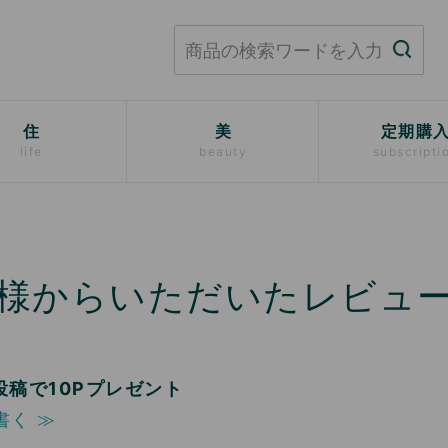
住
美
定期購
life
beauty
subscripti
様からいただいたレビュ
投稿で10Pプレゼント
書く ≫