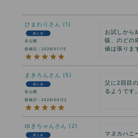
ひまわり
1
お試しから
購入者
咳、のどの
非公開
値は張りま
投稿日
2026/07/15
まきろん
5
父に2回目
購入者
るようです
非公開
投稿日
2026/04/22
ゆきちゃん
2
マヌカハニ
購入者