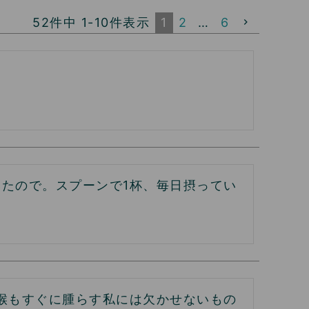
52
件中
1
-
10
件表示
1
2
…
6
たので。スプーンで1杯、毎日摂ってい
喉もすぐに腫らす私には欠かせないもの