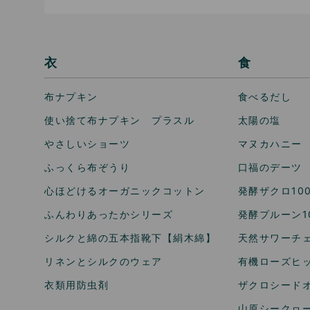
衣
食
布ナプキン
食べるだし
使い捨て布ナプキン プラスル
太陽の塩
やさしいショーツ
マヌカハニー
ふっくら布ぞうり
口福のデーツ
心ほどけるオーガニックコットン
発酵ザクロ10
ふんわりあったかシリーズ
発酵プルーン1
シルクと綿の五本指靴下【絹木綿】
天然サワーチェ
リネンとシルクのウェア
有機ローズヒ
衣類用防虫剤
ザクロシードオ
山原シークヮ