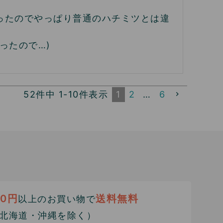
ったのでやっぱり普通のハチミツとは違
たので…)

52
件中
1
-
10
件表示
1
2
…
6
00円
送料無料
以上のお買い物で
北海道・沖縄を除く）