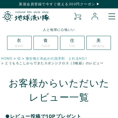
新規会員登録で今すぐ使える300円クーポン
人と地球に心地いい
衣
食
住
美
wear
food
life
beauty
HOME
住
微生物と米ぬかの洗浄剤 とれるNO.1
とうもろこしからできたスポンジクロス（3枚組）のレビュー
お客様からいただいた
レビュー一覧
●レビュー投稿で10Pプレゼント