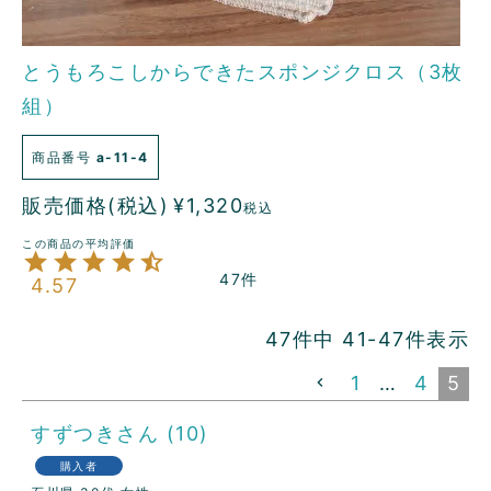
とうもろこしからできたスポンジクロス（3枚
組）
商品番号
a-11-4
販売価格(税込)
¥
1,320
税込
47
4.57
47
件中
41
-
47
件表示
1
…
4
5
すずつき
10
購入者