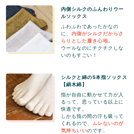
内側シルクのふんわりウー
ル
ソックス
ふわふわであったかなの
に、
内側がシルクだからさ
らりとした履き心地。
ウールなのにチクチクしな
いのもすごい！
シルクと綿の5本指ソックス
【絹木綿】
指が自由に動かせて力が入
るって、思っている以上に
快適です。
しかも指の間の汗も吸って
くれるので、
ムレないのが
気持ちいい
のです。