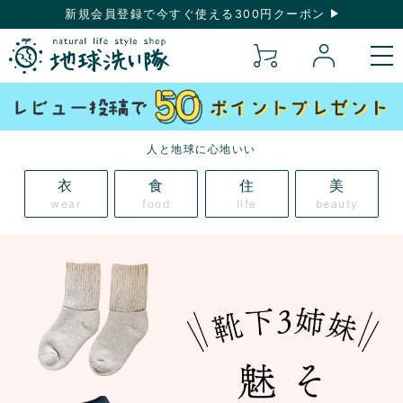
新規会員登録で今すぐ使える300円クーポン
人と地球に心地いい
衣
食
住
美
wear
food
life
beauty