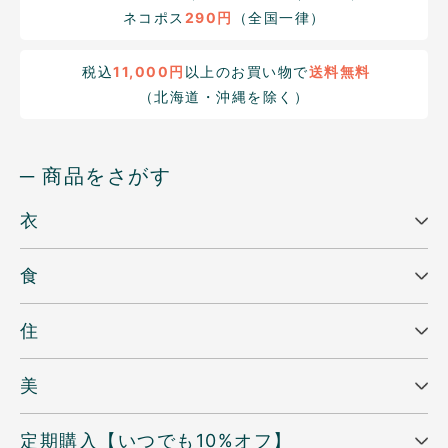
ネコポス
290円
（全国一律）
税込
11,000円
以上のお買い物で
送料無料
（北海道・沖縄を除く）
─ 商品をさがす
衣
食
住
美
定期購入【いつでも10%オフ】