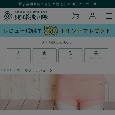
新規会員登録で今すぐ使える300円クーポン
人と地球に心地いい
衣
食
住
美
wear
food
life
beauty
HOME
衣
やさしいショーツ