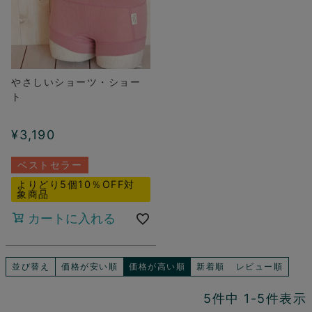
やさしいショーツ・ショー
ト
¥
3,190
ベストセラー
よりどり5個10％OFF対
象商品
カートに入れる
並び替え
価格が安い順
価格が高い順
新着順
レビュー順
5
件中
1
-
5
件表示