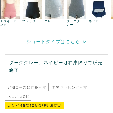
モスキーピ
ブラック
グレー
ダークグ
ネイビー
ンク
レー
ショートタイプはこちら ≫
ダークグレー、ネイビーは在庫限りで販売
終了
定期コースに同梱可能
無料ラッピング可能
ネコポスOK
よりどり5個10％OFF対象商品