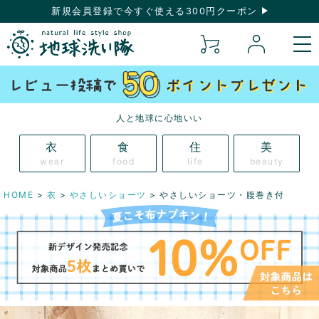
新規会員登録で今すぐ使える300円クーポン
人と地球に心地いい
衣
食
住
美
wear
food
life
beauty
HOME
衣
やさしいショーツ
やさしいショーツ・腹巻き付