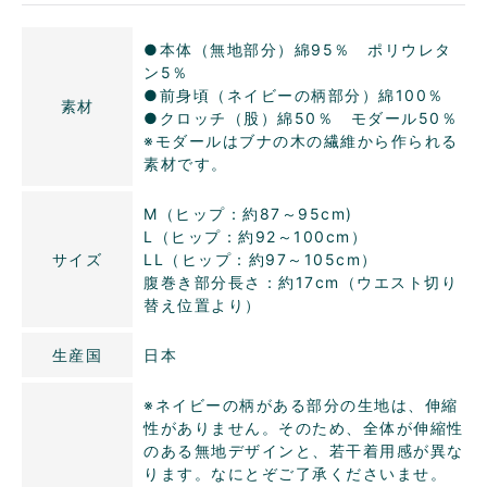
●本体（無地部分）綿95％ ポリウレタ
ン5％
●前身頃（ネイビーの柄部分）綿100％
素材
●クロッチ（股）綿50％ モダール50％
※モダールはブナの木の繊維から作られる
素材です。
M（ヒップ：約87～95cm)
L（ヒップ：約92～100cm）
サイズ
LL（ヒップ：約97～105cm）
腹巻き部分長さ：約17cm（ウエスト切り
替え位置より）
生産国
日本
※ネイビーの柄がある部分の生地は、伸縮
性がありません。そのため、全体が伸縮性
のある無地デザインと、若干着用感が異な
ります。なにとぞご了承くださいませ。