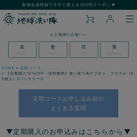
新規会員登録で今すぐ使える300円クーポン
人と地球に心地いい
衣
食
住
美
wear
food
life
beauty
HOME
定期コース
【定期購入10％OFF・送料無料】使い捨て布ナプキン プラスル（6
0枚入）2パックコース
定期コースお申し込み前の
よくある質問
▼定期購入のお申込みはこちらから▼