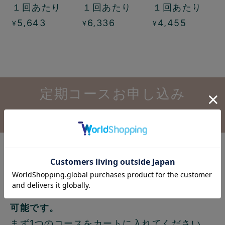
１回あたり
１回あたり
１回あたり
クコース
パックコース
5,643
6,336
4,455
¥
¥
¥
定期コースお申し込み
前のよくある質問
複数コースを同時に申し込むこと
はできますか？
可能です。
まず1つのコースをカートに入れてください。