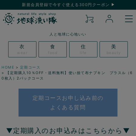
新規会員登録で今すぐ使える300円クーポン
人と地球に心地いい
衣
食
住
美
wear
food
life
beauty
HOME
定期コース
【定期購入10％OFF・送料無料】使い捨て布ナプキン プラスル（6
0枚入）2パックコース
定期コースお申し込み前の
よくある質問
▼定期購入のお申込みはこちらから▼