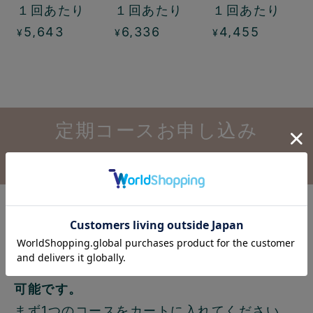
１回あたり
１回あたり
１回あたり
クコース
パックコース
5,643
6,336
4,455
¥
¥
¥
定期コースお申し込み
前のよくある質問
複数コースを同時に申し込むこと
はできますか？
可能です。
まず1つのコースをカートに入れてください。