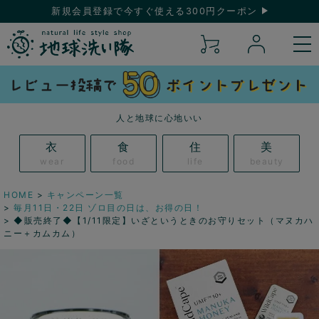
新規会員登録で今すぐ使える300円クーポン
人と地球に心地いい
衣
食
住
美
wear
food
life
beauty
HOME
キャンペーン一覧
毎月11日・22日 ゾロ目の日は、お得の日！
◆販売終了◆【1/11限定】いざというときのお守りセット（マヌカハ
ニー＋カムカム）