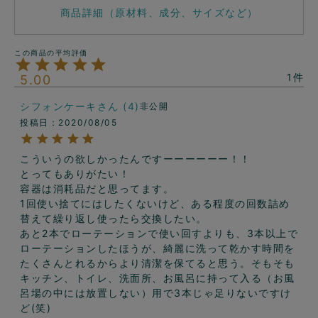
商品詳細（原材料、成分、サイズなど）
1
5.00
シフォンケーキ
4
非公開
投稿日
2020/08/05
こういうの欲しかったんですーーーーーー！！

とってもありがたい！

容器は消耗品だと思ってます。

1回使い捨てにはしたくないけど、ある程度の回数詰め
替えて繰り返し使ったら交換したい。

あと2本でローテーションで使い回すよりも、3本以上で
ローテーションしたほうが、綺麗に洗って乾かす時間を
たくさんとれるからより清潔を保てると思う。そもそも
キッチン、トイレ、洗面所、お風呂に持って入る（お風
呂場の中には放置しない）用で3本じゃ足りないですけ
ど(笑)
