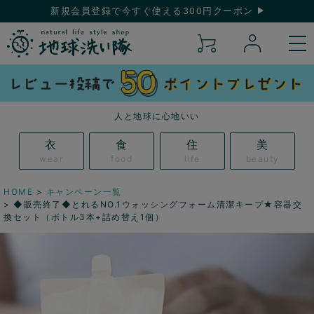
新規会員登録で今すぐ使える300円クーポン
人と地球に心地いい
衣
食
住
美
wear
food
life
beauty
HOME
キャンペーン一覧
◆販売終了◆とれるNO.1ウォッシングフォーム清潔キープ★容器交
換セット（ボトル3本+詰め替え1個）