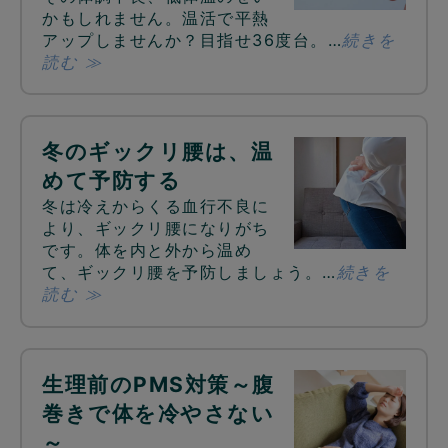
かもしれません。温活で平熱
アップしませんか？目指せ36度台。…
続きを
読む ≫
冬のギックリ腰は、温
めて予防する
冬は冷えからくる血行不良に
より、ギックリ腰になりがち
です。体を内と外から温め
て、ギックリ腰を予防しましょう。…
続きを
読む ≫
生理前のPMS対策～腹
巻きで体を冷やさない
～