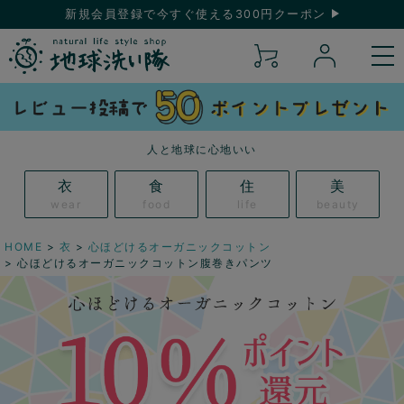
新規会員登録で今すぐ使える300円クーポン
人と地球に心地いい
衣
食
住
美
wear
food
life
beauty
HOME
衣
心ほどけるオーガニックコットン
心ほどけるオーガニックコットン腹巻きパンツ