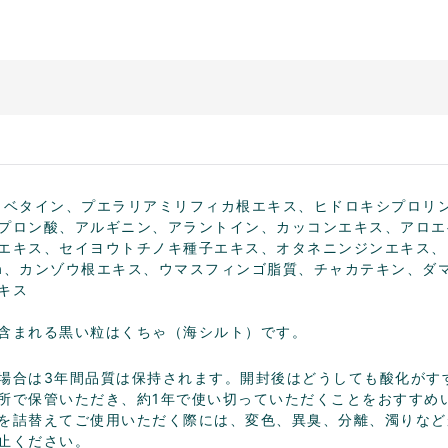
、ベタイン、プエラリアミリフィカ根エキス、ヒドロキシプロリ
プロン酸、アルギニン、アラントイン、カッコンエキス、アロエ
エキス、セイヨウトチノキ種子エキス、オタネニンジンエキス、
a、カンゾウ根エキス、ウマスフィンゴ脂質、チャカテキン、ダ
キス
含まれる黒い粒はくちゃ（海シルト）です。
場合は3年間品質は保持されます。開封後はどうしても酸化がす
所で保管いただき、約1年で使い切っていただくことをおすすめ
を詰替えてご使用いただく際には、変色、異臭、分離、濁りなど
止ください。