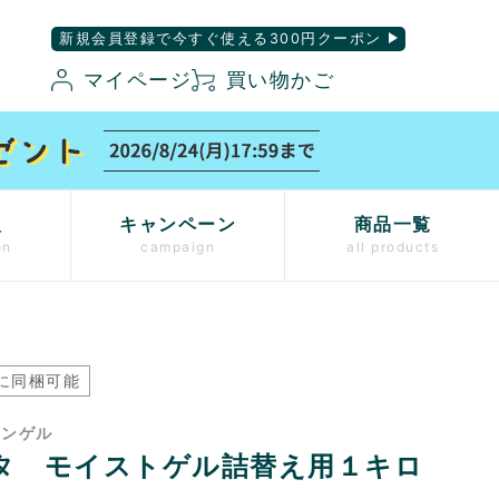
新規会員登録で今すぐ使える300円クーポン
マイページ
買い物かご
入
キャンペーン
商品一覧
on
campaign
all products
に同梱可能
ワンゲル
タ モイストゲル詰替え用１キロ