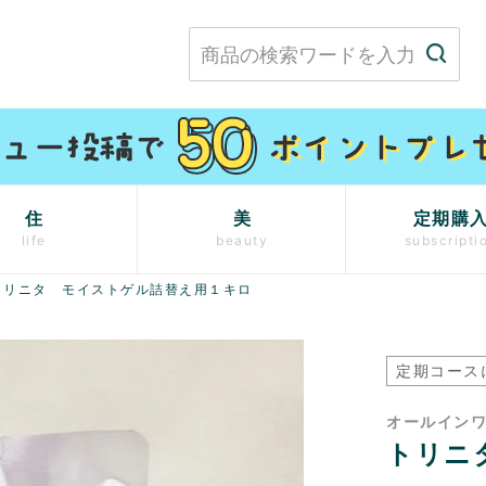
住
美
定期購
life
beauty
subscripti
トリニタ モイストゲル詰替え用１キロ
定期コース
オールイン
トリニ