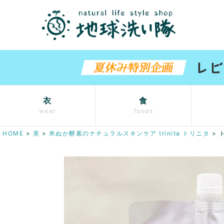
衣
食
wear
foods
HOME
美
米ぬか酵素のナチュラルスキンケア trinita トリニタ