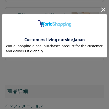
生理前のPMS対策～腹
巻きで体を冷やさない
～
PMS（月経前症候群）にお悩
みの方、体は冷えていません
か？冷えを改善することで、PMSの症状も軽
減できるか…
続きを読む ≫
商品詳細
インフォメーション