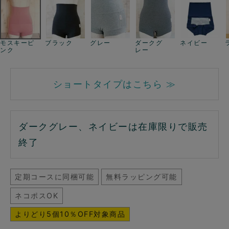
モスキーピ
ブラック
グレー
ダークグ
ネイビー
ンク
レー
ショートタイプはこちら ≫
ダークグレー、ネイビーは在庫限りで販売
終了
定期コースに同梱可能
無料ラッピング可能
ネコポスOK
よりどり5個10％OFF対象商品