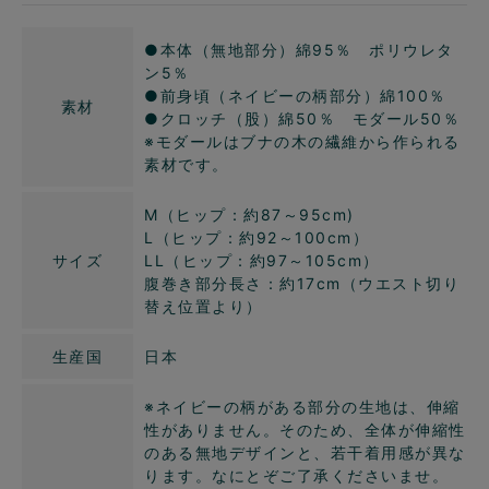
●本体（無地部分）綿95％ ポリウレタ
ン5％
●前身頃（ネイビーの柄部分）綿100％
素材
●クロッチ（股）綿50％ モダール50％
※モダールはブナの木の繊維から作られる
素材です。
M（ヒップ：約87～95cm)
L（ヒップ：約92～100cm）
サイズ
LL（ヒップ：約97～105cm）
腹巻き部分長さ：約17cm（ウエスト切り
替え位置より）
生産国
日本
※ネイビーの柄がある部分の生地は、伸縮
性がありません。そのため、全体が伸縮性
のある無地デザインと、若干着用感が異な
ります。なにとぞご了承くださいませ。