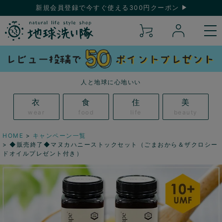
新規会員登録で今すぐ使える300円クーポン
人と地球に心地いい
衣
食
住
美
wear
food
life
beauty
HOME
キャンペーン一覧
◆販売終了◆マヌカハニーストックセット（ごまおから＆ザクロシー
ドオイルプレゼント付き）