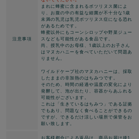
まれに蜂蜜に含まれるボツリヌス菌によ
り、お腹の中の有益な細菌が不十分な1歳
未満の乳児は乳児ボツリヌス症になる恐れ
があるためです。
蜂蜜以外にもコーンシロップや野菜ジュー
注意事項
スなども可能性がある食品です。
尚、授乳中のお母様、1歳以上のお子さん
はマヌカハニーを食べていただいて問題あ
りません。
ワイルドケープ社のマヌカハニーは、採取
したままの非加熱のはちみつです。
そのため、時間の経過や温度の変化により
発酵して、泡が出たり、容器からあふれる
可能性がございます。
これは「生きているはちみつ」である証拠
でもあり、問題なく食べることができるの
ですが、できるだけ涼しい場所で保管をお
願い致します。
お客様都合による返品は、商品お届け後1