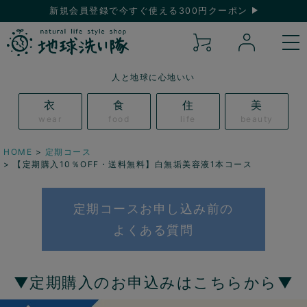
新規会員登録で今すぐ使える300円クーポン
人と地球に心地いい
衣
食
住
美
wear
food
life
beauty
HOME
定期コース
【定期購入10％OFF・送料無料】白無垢美容液1本コース
定期コースお申し込み前の
よくある質問
▼定期購入のお申込みはこちらから▼