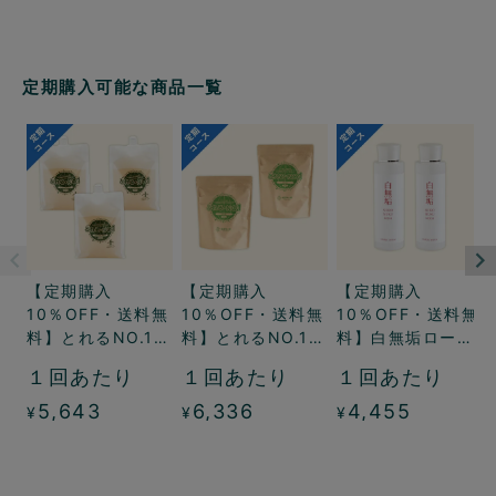
定期購入可能な商品一覧
【定期購入
【定期購入
【定期購入
10％OFF・送料無
10％OFF・送料無
10％OFF・送料無
料】とれるNO.1液
料】とれるNO.1粉
料】白無垢ロー
体2リットル3パッ
末500グラム2
ション2本コース
１回あたり
１回あたり
１回あたり
クコース
パックコース
5,643
6,336
4,455
¥
¥
¥