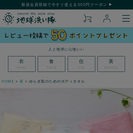
新規会員登録で今すぐ使える300円クーポン
人と地球に心地いい
衣
食
住
美
wear
food
life
beauty
HOME
美
ゆらぎ肌のためのボディタオル