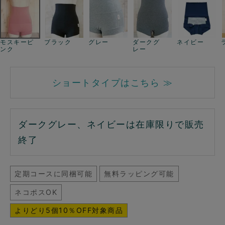
モスキーピ
ブラック
グレー
ダークグ
ネイビー
ンク
レー
ショートタイプはこちら ≫
ダークグレー、ネイビーは在庫限りで販売
終了
定期コースに同梱可能
無料ラッピング可能
ネコポスOK
よりどり5個10％OFF対象商品