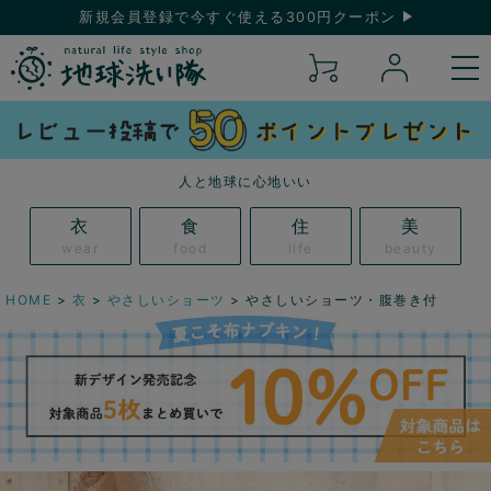
新規会員登録で今すぐ使える300円クーポン
人と地球に心地いい
衣
食
住
美
wear
food
life
beauty
HOME
衣
やさしいショーツ
やさしいショーツ・腹巻き付