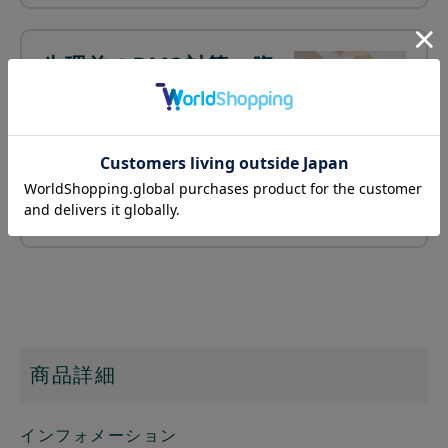
生理前のPMS対策～腹
巻きで体を冷やさない
～
PMS（月経前症候群）にお悩
みの方、体は冷えていません
か？冷えを改善することで、PMSの症状も軽
減できるか…
続きを読む ≫
商品詳細
インフォメーション