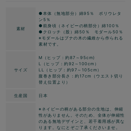
●本体（無地部分）綿95％ ポリウレタ
ン5％
●前身頃（ネイビーの柄部分）綿100％
素材
●クロッチ（股）綿50％ モダール50％
※モダールはブナの木の繊維から作られる
素材です。
M（ヒップ：約87～95cm)
L（ヒップ：約92～100cm）
サイズ
LL（ヒップ：約97～105cm）
腹巻き部分長さ：約17cm（ウエスト切り
替え位置より）
生産国
日本
※ネイビーの柄がある部分の生地は、伸縮
性がありません。そのため、全体が伸縮性
のある無地デザインと、若干着用感が異な
ります。なにとぞご了承くださいませ。