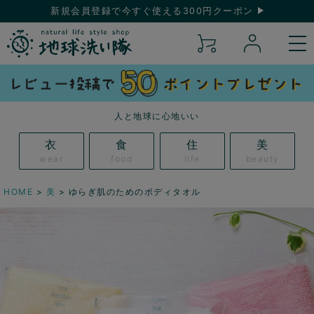
新規会員登録で今すぐ使える300円クーポン
人と地球に心地いい
衣
食
住
美
wear
food
life
beauty
HOME
美
ゆらぎ肌のためのボディタオル