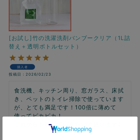
[お試し]竹の洗濯洗剤バンブークリア（1L詰
替え＋透明ボトルセット）
購入者
投稿日
2026/02/23
食洗機、キッチン周り、窓ガラス、床拭
き、ペットのトイレ掃除で使っています
が、とても満足です！100倍に薄めて
使ってピカピカ！

これからも使っていきたいと思います♪