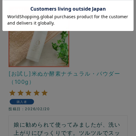
[お試し]米ぬか酵素ナチュラル・パウダー
（100g）
購入者
投稿日
2026/02/20
娘に勧められて使ってみましたが、洗い
上がりにびっくりです。ツルツルでスッ