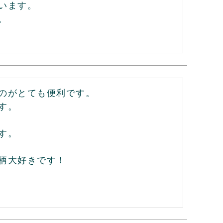
ます。

。
のがとても便利です。

。

。

柄大好きです！