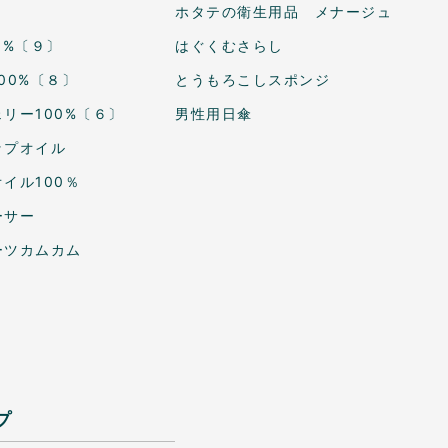
ホタテの衛生用品 メナージュ
0%〔９〕
はぐくむさらし
00%〔８〕
とうもろこしスポンジ
リー100%〔６〕
男性用日傘
ップオイル
イル100％
ーサー
ーツカムカム
プ