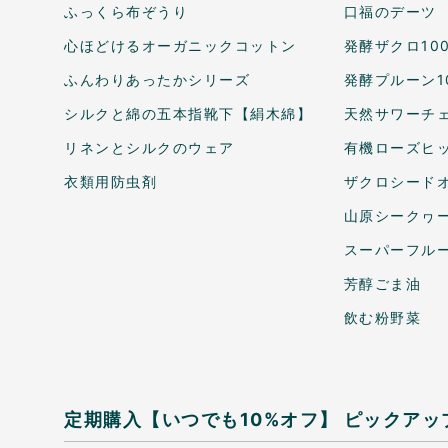
ふっくら布ぞうり
口福のデーツ
心ほどけるオーガニックコットン
発酵ザクロ10
ふんわりあったかシリーズ
発酵プルーン1
シルクと綿の五本指靴下【絹木綿】
天然サワーチェ
リネンとシルクのウェア
有機ローズヒ
衣類用防虫剤
ザクロシードオ
山原シークヮ
スーパーフル
芳醇ごま油
飲む粉野菜
定期購入【いつでも10%オフ】
ピックアッ