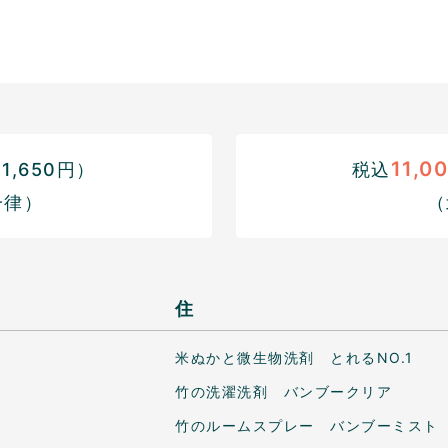
11,0
,650円）
税込
一律）
（
住
米ぬかと微生物洗剤 とれるNO.1
竹の洗濯洗剤 バンブークリア
竹のルームスプレー バンブーミスト