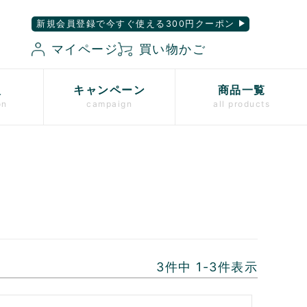
新規会員登録で今すぐ使える300円クーポン
マイページ
買い物かご
入
キャンペーン
商品一覧
on
campaign
all products
3
件中
1
-
3
件表示