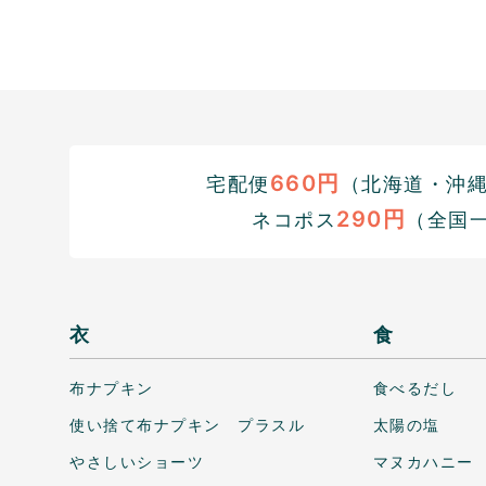
660円
宅配便
（北海道・沖縄1
290円
ネコポス
（全国
衣
食
布ナプキン
食べるだし
使い捨て布ナプキン プラスル
太陽の塩
やさしいショーツ
マヌカハニー