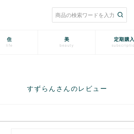
住
美
定期購
life
beauty
subscripti
すずらんさんのレビュー