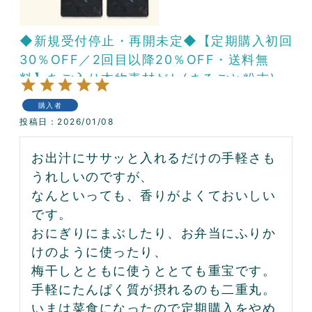
◆新規受付停止・再開未定◆【定期購入初回
30％OFF／2回目以降20％OFF・送料無
料】あご入り本物素材だし(まるごと粉末)4
パックコース
購入者
投稿日
2026/01/08
お出汁にササッと入れるだけの手軽さも
うれしいのですが、

なんといっても、香りがよくておいしい
です。

おにぎりにまぶしたり、お弁当にふりか
けのように使ったり、

梅干しとともに使うととても重宝です。

手軽にたんぱく質が摂れるのも二重丸。

いまは菜食になったので定期購入をやめ