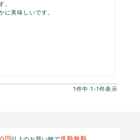
。

かに美味しいです。

1
件中
1
-
1
件表示
00円
送料無料
以上のお買い物で