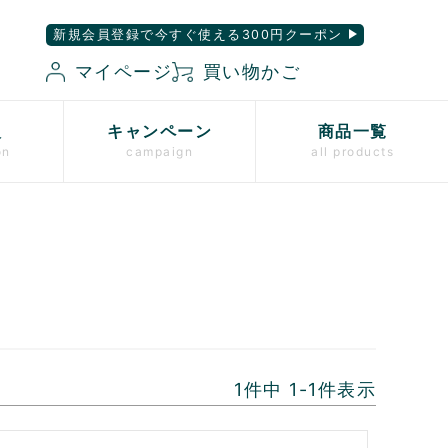
新規会員登録で今すぐ使える300円クーポン
マイページ
買い物かご
入
キャンペーン
商品一覧
on
campaign
all products
1
件中
1
-
1
件表示