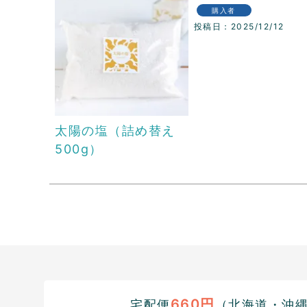
購入者
投稿日
2025/12/12
太陽の塩（詰め替え
500g）
660円
宅配便
（北海道・沖縄1