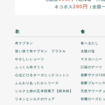
290円
ネコポス
（全国
衣
食
布ナプキン
食べるだし
使い捨て布ナプキン プラスル
太陽の塩
やさしいショーツ
マヌカハニー
ふっくら布ぞうり
口福のデーツ
心ほどけるオーガニックコットン
発酵ザクロ10
ふんわりあったかシリーズ
発酵プルーン1
シルクと綿の五本指靴下【絹木綿】
天然サワーチェ
リネンとシルクのウェア
有機ローズヒ