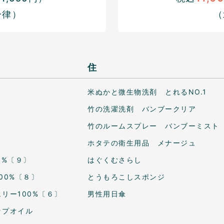
一律）
（
住
米ぬかと微生物洗剤 とれるNO.1
竹の洗濯洗剤 バンブークリア
竹のルームスプレー バンブーミスト
ホタテの衛生用品 メナージュ
0%〔９〕
はぐくむさらし
00%〔８〕
とうもろこしスポンジ
リー100%〔６〕
男性用日傘
ップオイル