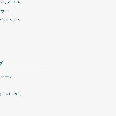
イル100％
ーサー
ーツカムカム
プ
ンペーン
「＋LOVE」