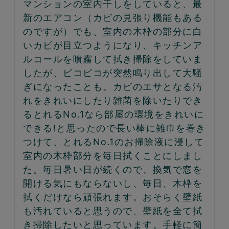
マンションの室内干しをしていると、最
新のエアコン（カビの見張り機能もある
のですが）でも、室内の木枠の部分に白
いカビが目立つようになり、キッチンア
ルコールを噴霧して拭き掃除をしていま
したが、ピコピコが突然鳴り出して大騒
ぎになったことも。カビのエサとなる汚
れをきれいにしたり雑菌を除いたりでき
るとれるNo.1なら部屋の環境をきれいに
できる!と思ったので長い棒に雑巾を巻き
つけて、とれるNo.1のお掃除液に浸して
室内の木枠部分を毎日拭くことにしまし
た。毎日暑い日が続くので、換気で窓を
開ける気にもならないし、毎日、木枠を
拭くだけなら頑張れます。おそらく壁紙
も汚れていると思うので、壁紙を全て拭
き掃除したいと思っています。手軽に簡