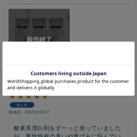
◆販売終了◆メナージュ 洗（SEN）[洗濯
補助剤] 詰め替え用 5パックセット
購入者
投稿日
2025/10/27
酸素系漂白剤をずーっと使っていました
が、男性特有の臭いや黄ばみに悩んでい