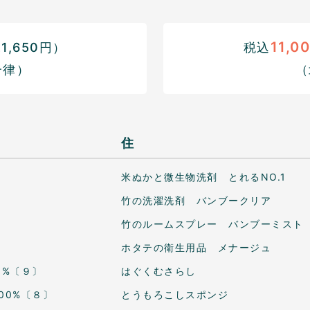
11,0
,650円）
税込
一律）
（
住
米ぬかと微生物洗剤 とれるNO.1
竹の洗濯洗剤 バンブークリア
竹のルームスプレー バンブーミスト
ホタテの衛生用品 メナージュ
0%〔９〕
はぐくむさらし
00%〔８〕
とうもろこしスポンジ