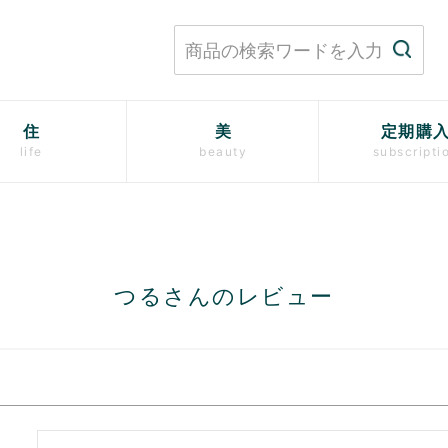
住
美
定期購
life
beauty
subscripti
つるさんのレビュー