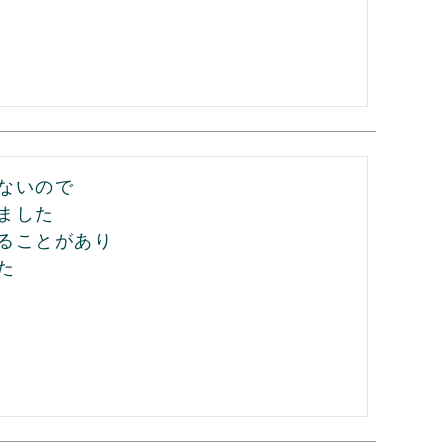
いので

した

ることがあり


