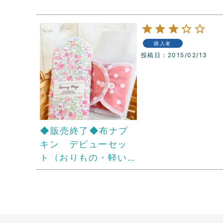
購入者
投稿日
2015/02/13
◆販売終了◆布ナプ
キン デビューセッ
ト（おりもの・軽い
日用）★