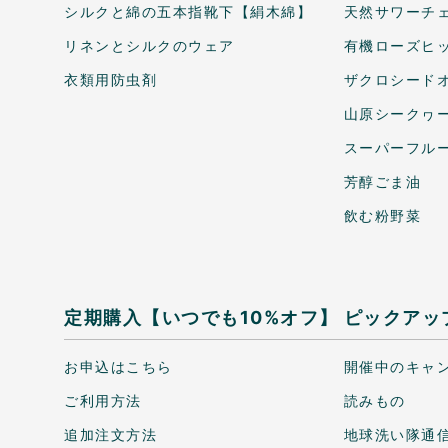
シルクと綿の五本指靴下【絹木綿】
天然サワーチェ
リネンとシルクのウェア
有機ローズヒ
衣類用防虫剤
ザクロシードオ
山原シークヮ
スーパーフル
芳醇ごま油
飲む粉野菜
定期購入【いつでも10%オフ】
ピックアッ
お申込はこちら
開催中のキャ
ご利用方法
読みもの
追加注文方法
地球洗い隊通信