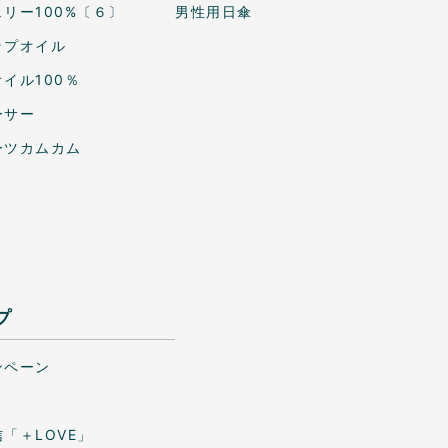
リー100%〔６〕
男性用日傘
ップオイル
イル100％
ーサー
ーツカムカム
プ
ンペーン
「＋LOVE」