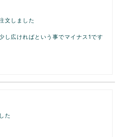
注文しました

少し広ければという事でマイナス1です
た
