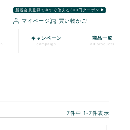
新規会員登録で今すぐ使える300円クーポン
マイページ
買い物かご
入
キャンペーン
商品一覧
on
campaign
all products
7
件中
1
-
7
件表示