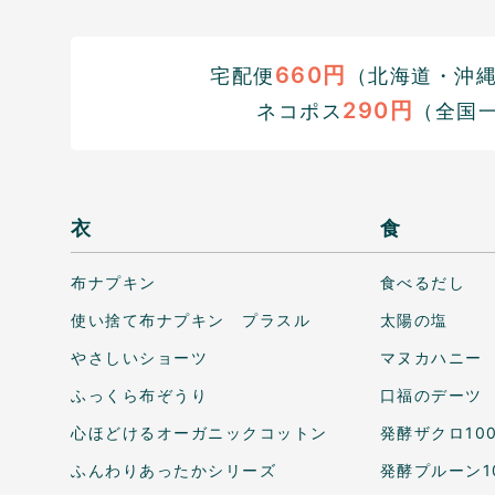
660円
宅配便
（北海道・沖縄1
290円
ネコポス
（全国
衣
食
布ナプキン
食べるだし
使い捨て布ナプキン プラスル
太陽の塩
やさしいショーツ
マヌカハニー
ふっくら布ぞうり
口福のデーツ
心ほどけるオーガニックコットン
発酵ザクロ10
ふんわりあったかシリーズ
発酵プルーン1