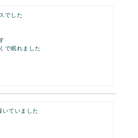
でした



くで眠れました

いていました
